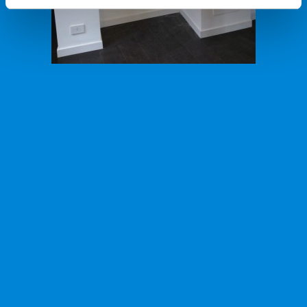
Appartamento centro Como, realizzazione mensole in due spazi.
« TORNA A TUTTE LE REALIZZAZIONI
Artigiano del Vetro s.r.l. | Via Pisacane 15, 22063, Cantù (CO) | Tel.